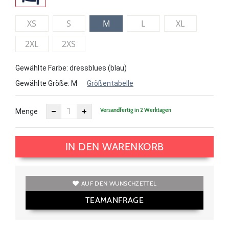
XS
S
M
L
XL
2XL
2XS
Gewählte Farbe: dressblues (blau)
Gewählte Größe:
M
Größentabelle
Versandfertig in 2 Werktagen
Menge
IN DEN WARENKORB
AUF DEN WUNSCHZETTEL
TEAMANFRAGE