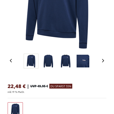
22,48
€
|
UVP 49,95 €
DU SPARST 55%
inkl. 19 % MwSt.