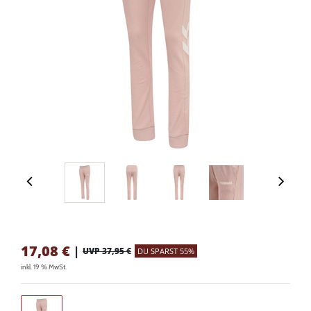
17,08
€
|
UVP 37,95 €
DU SPARST 55%
inkl. 19 % MwSt.