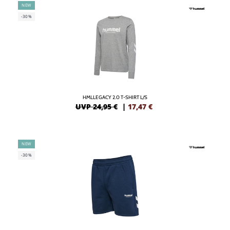
NEW
-30%
HMLLEGACY 2.0 T-SHIRT L/S
UVP 24,95 €
|
17,47
€
NEW
-30%