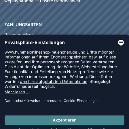
weplayhandball - unsere Handballwelt
ZAHLUNGSARTEN
Rechnungskauf
Paypal
Kreditkarte
Vorkasse
Sofortüberweisung
NEWSLETTER
FOLLOW US
© 2026 Ballsportdirekt.de GmbH und Co. KG