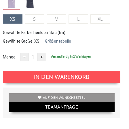
XS
S
M
L
XL
Gewählte Farbe: heirloomlilac (lila)
Gewählte Größe:
XS
Größentabelle
Versandfertig in 2 Werktagen
Menge
IN DEN WARENKORB
AUF DEN WUNSCHZETTEL
TEAMANFRAGE