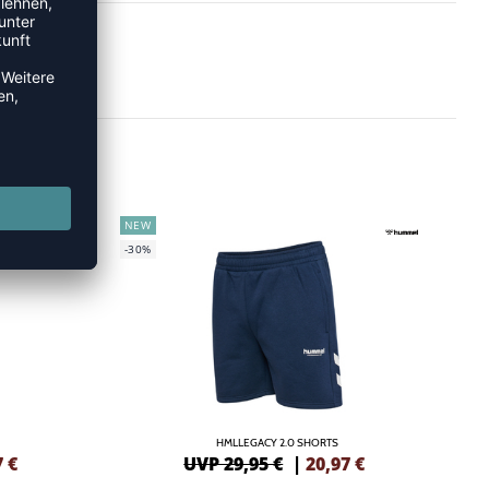
NEW
-30%
HMLLEGACY 2.0 SHORTS
7
€
UVP 29,95 €
|
20,97
€