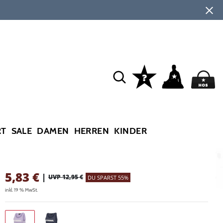
RT
SALE
DAMEN
HERREN
KINDER
5,83
€
|
UVP 12,95 €
DU SPARST 55%
inkl. 19 % MwSt.