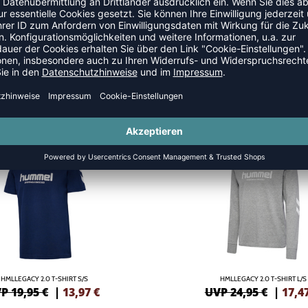
NEW
-30%
HMLLEGACY 2.0 T-SHIRT S/S
HMLLEGACY 2.0 T-SHIRT L/S
P 19,95 €
|
13,97
€
UVP 24,95 €
|
17,4