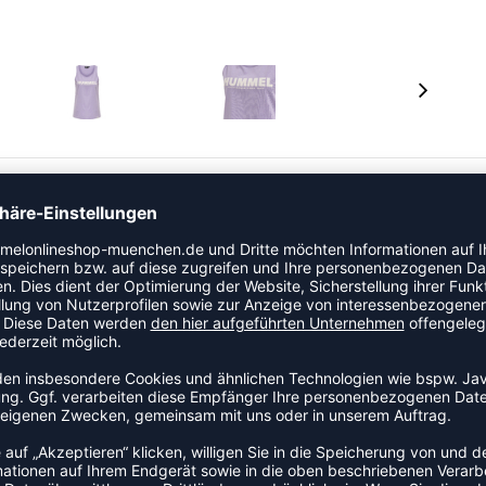
, in Kontrastfarbe ist auf der Vorderseite
 ist aus weichem Sweatstoff hergestellt und hat einen