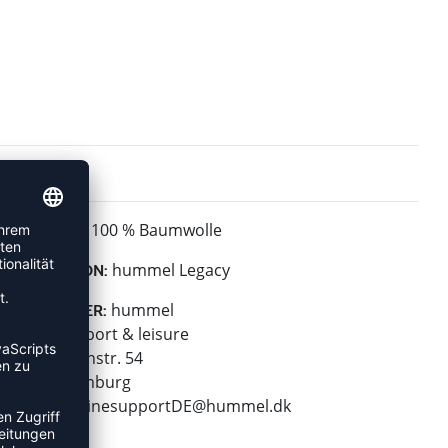
100 % Baumwolle
MATERIAL:
hummel Legacy
KOLLEKTION:
hummel
HERSTELLER:
hummel sport & leisure
Leverkusenstr. 54
22761 Hamburg
E-Mail:
onlinesupportDE@hummel.dk