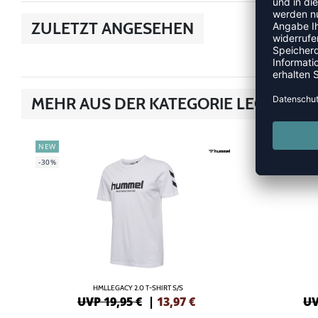
ZULETZT ANGESEHEN
MEHR AUS DER KATEGORIE LEGACY
NEW
NEW
-30%
-30%
HMLLEGACY 2.0 T-SHIRT S/S
UVP 19,95 €
|
13,97
€
UV