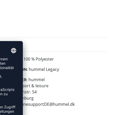
100 % Polyester
MATERIAL:
hummel Legacy
KOLLEKTION:
hummel
HERSTELLER:
hummel sport & leisure
Leverkusenstr. 54
22761 Hamburg
E-Mail:
onlinesupportDE@hummel.dk