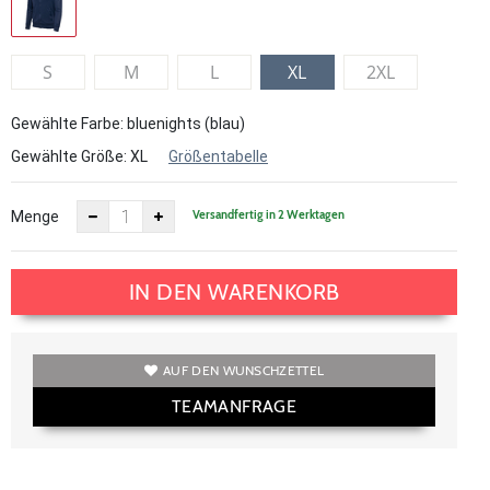
S
M
L
XL
2XL
Gewählte Farbe: bluenights (blau)
Gewählte Größe:
XL
Größentabelle
Versandfertig in 2 Werktagen
Menge
IN DEN WARENKORB
AUF DEN WUNSCHZETTEL
TEAMANFRAGE