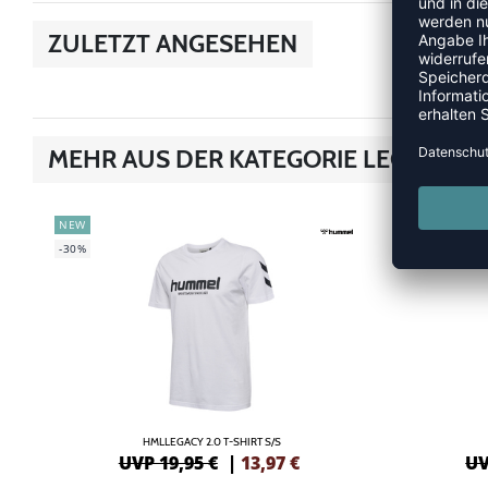
ZULETZT ANGESEHEN
MEHR AUS DER KATEGORIE LEGACY
NEW
NEW
-30%
-30%
HMLLEGACY 2.0 T-SHIRT S/S
UVP 19,95 €
|
13,97
€
UV