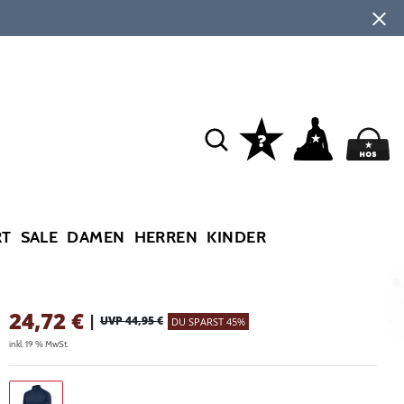
RT
SALE
DAMEN
HERREN
KINDER
24,72
€
|
UVP 44,95 €
DU SPARST 45%
inkl. 19 % MwSt.