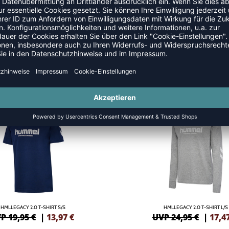
NEW
-30%
HMLLEGACY 2.0 T-SHIRT S/S
HMLLEGACY 2.0 T-SHIRT L/S
P 19,95 €
|
13,97
€
UVP 24,95 €
|
17,4