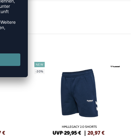
NEW
-30%
HMLLEGACY 2.0 SHORTS
7
€
UVP 29,95 €
|
20,97
€