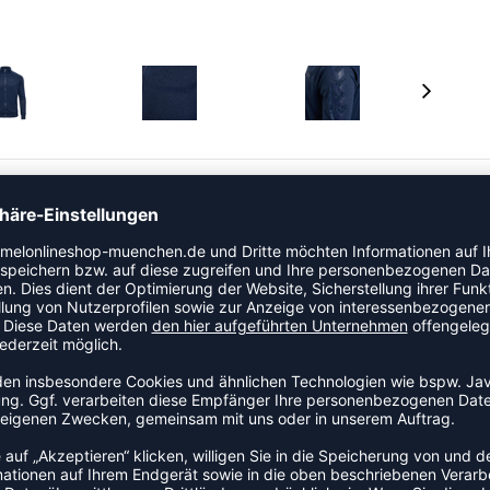
t sich nahtlos in deinen Look ein. Diese Jacke von
der jederzeit für mehr Atmungsaktivität, Komfort und
en Reißverschluss sowie sichere Reißverschlusstaschen