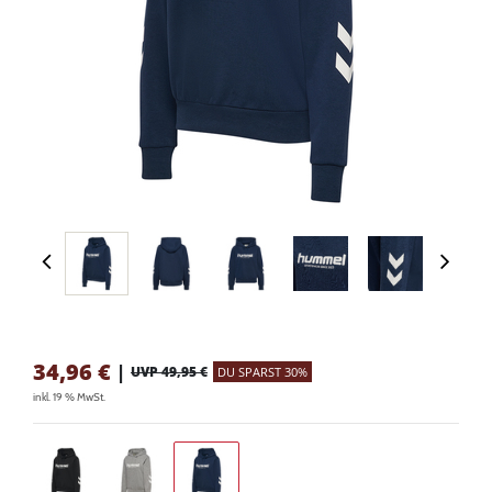
34,96
€
|
UVP 49,95 €
DU SPARST 30%
inkl. 19 % MwSt.