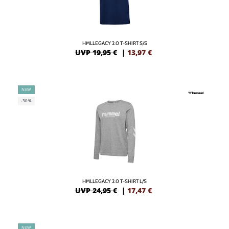
HMLLEGACY 2.0 T-SHIRT S/S
UVP 19,95 €
|
13,97
€
NEW
-30%
HMLLEGACY 2.0 T-SHIRT L/S
UVP 24,95 €
|
17,47
€
NEW