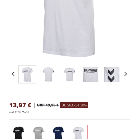
13,97
€
|
UVP 19,95 €
DU SPARST 30%
inkl. 19 % MwSt.