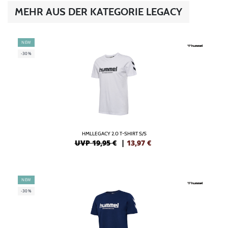
MEHR AUS DER KATEGORIE LEGACY
NEW
-30%
HMLLEGACY 2.0 T-SHIRT S/S
UVP 19,95 €
|
13,97
€
NEW
-30%