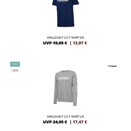
HMLLEGACY 2.0 T-SHIRT S/S
UVP 19,95 €
|
13,97
€
NEW
-30%
HMLLEGACY 2.0 T-SHIRT L/S
UVP 24,95 €
|
17,47
€