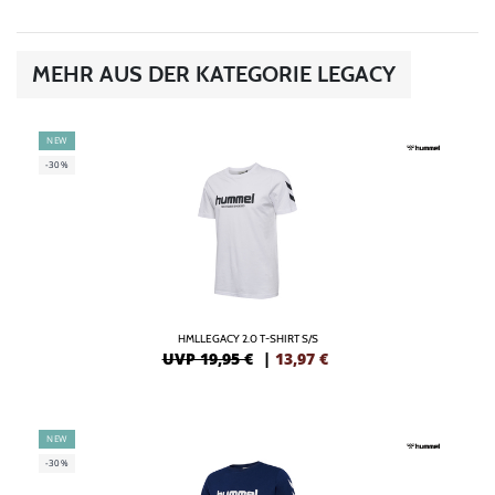
MEHR AUS DER KATEGORIE LEGACY
NEW
-30%
HMLLEGACY 2.0 T-SHIRT S/S
UVP 19,95 €
|
13,97
€
NEW
-30%