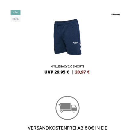
NEW
-30%
HMLLEGACY 2.0 SHORTS
UVP 29,95 €
|
20,97
€
VERSANDKOSTENFREI AB 80€ IN DE