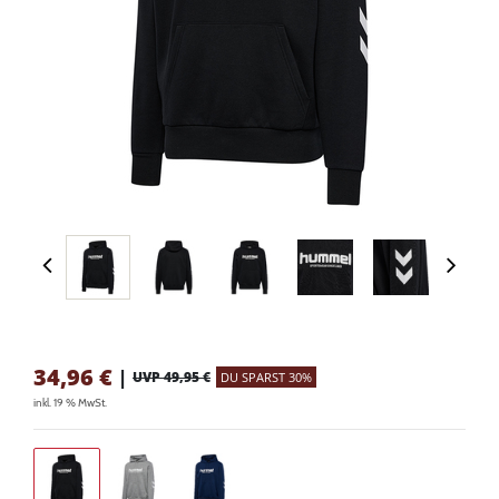
34,96
€
|
UVP 49,95 €
DU SPARST 30%
inkl. 19 % MwSt.