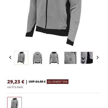
29,23
€
|
UVP 64,95 €
DU SPARST 55%
inkl. 19 % MwSt.