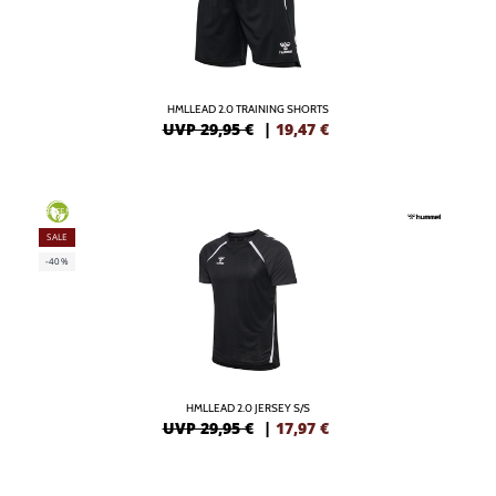
HMLLEAD 2.0 TRAINING SHORTS
UVP 29,95 €
|
19,47
€
GREEN
SALE
-40%
HMLLEAD 2.0 JERSEY S/S
UVP 29,95 €
|
17,97
€