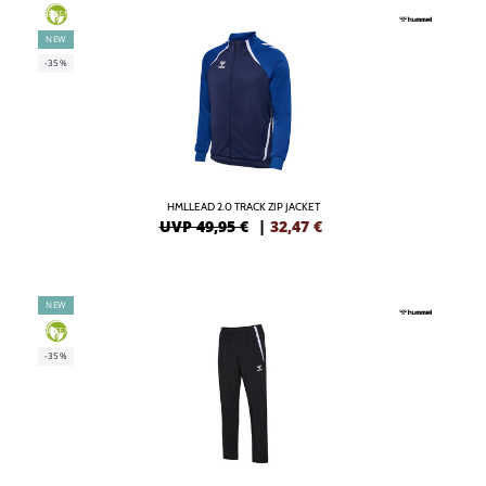
GREEN
NEW
-35%
HMLLEAD 2.0 TRACK ZIP JACKET
UVP 49,95 €
|
32,47
€
NEW
GREEN
-35%