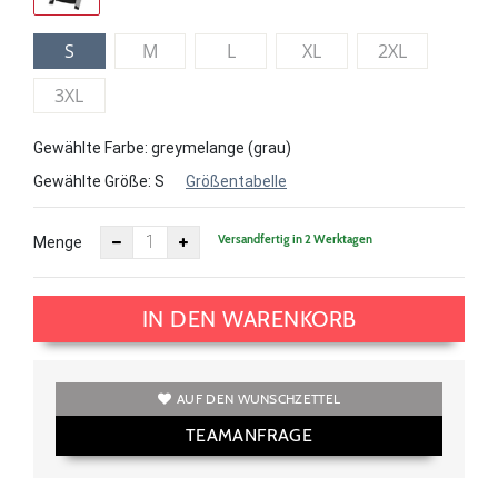
S
M
L
XL
2XL
3XL
Gewählte Farbe: greymelange (grau)
Gewählte Größe:
S
Größentabelle
Versandfertig in 2 Werktagen
Menge
IN DEN WARENKORB
AUF DEN WUNSCHZETTEL
TEAMANFRAGE