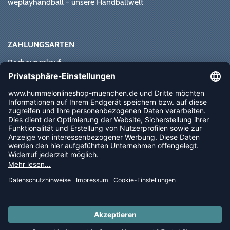
weplayhandball - unsere Handballwelt
ZAHLUNGSARTEN
Rechnungskauf
Paypal
Kreditkarte
Vorkasse
Sofortüberweisung
NEWSLETTER
FOLLOW US
© 2026 Ballsportdirekt.de GmbH und Co. KG