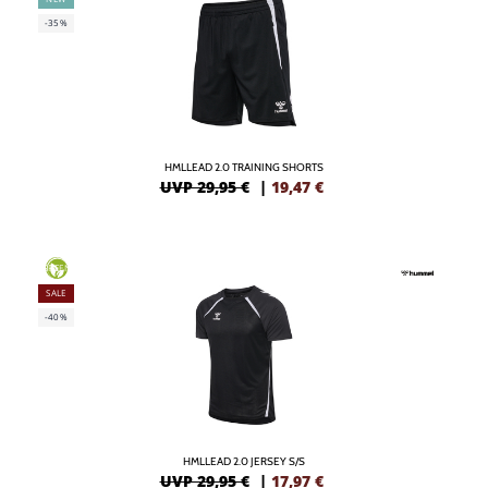
-35%
HMLLEAD 2.0 TRAINING SHORTS
UVP 29,95 €
|
19,47
€
GREEN
SALE
-40%
HMLLEAD 2.0 JERSEY S/S
UVP 29,95 €
|
17,97
€