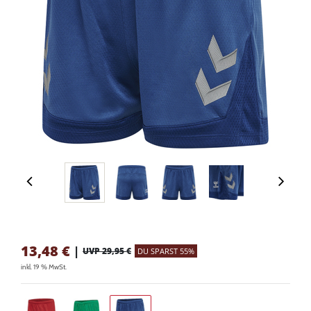
13,48
€
|
UVP 29,95 €
DU SPARST 55%
inkl. 19 % MwSt.