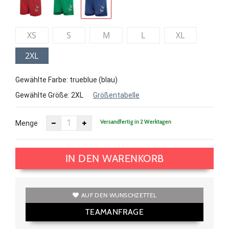
XS
S
M
L
XL
2XL
Gewählte Farbe: trueblue (blau)
Gewählte Größe:
2XL
Größentabelle
Versandfertig in 2 Werktagen
Menge
IN DEN WARENKORB
AUF DEN WUNSCHZETTEL
TEAMANFRAGE