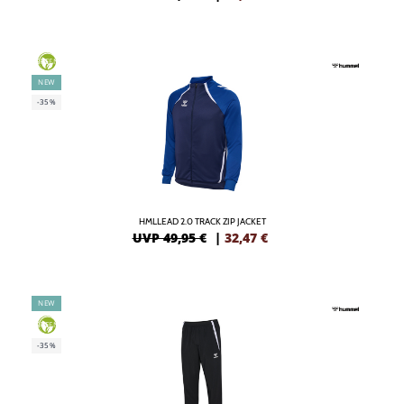
GREEN
NEW
-35%
HMLLEAD 2.0 TRACK ZIP JACKET
UVP 49,95 €
|
32,47
€
NEW
GREEN
-35%