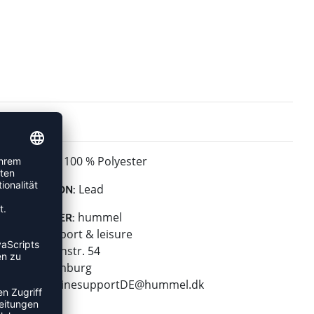
100 % Polyester
MATERIAL:
Lead
KOLLEKTION:
hummel
HERSTELLER:
hummel sport & leisure
Leverkusenstr. 54
22761 Hamburg
E-Mail:
onlinesupportDE@hummel.dk