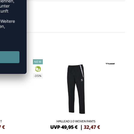
NEW
GREEN
-35%
ET
HMLLEAD 2.0 WOVEN PANTS
7
€
UVP 49,95 €
|
32,47
€