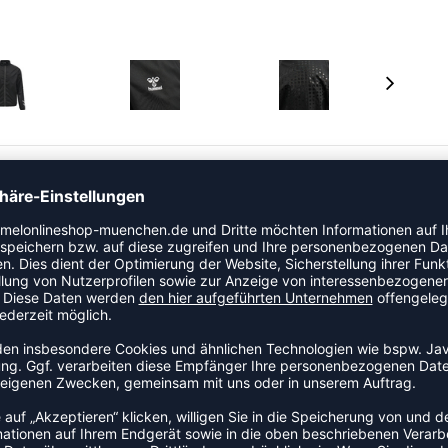
et wasserabweisenden WP3000-Schutz. Das
lbündchen schützen vor Wind und Regen während des
cke hat eine durchgehende Reißverschlussfront mit
l für zusätzliche Bewegungsfreiheit.