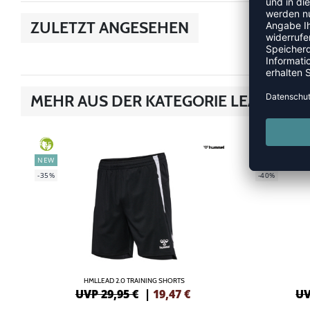
ZULETZT ANGESEHEN
MEHR AUS DER KATEGORIE LEAD 2.0
GREEN
GREEN
NEW
SALE
-35%
-40%
HMLLEAD 2.0 TRAINING SHORTS
UVP 29,95 €
|
19,47
€
UV