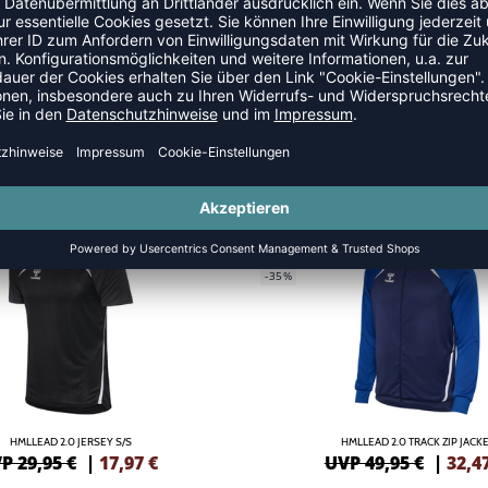
GREEN
NEW
-35%
HMLLEAD 2.0 JERSEY S/S
HMLLEAD 2.0 TRACK ZIP JACK
P 29,95 €
|
17,97
€
UVP 49,95 €
|
32,4