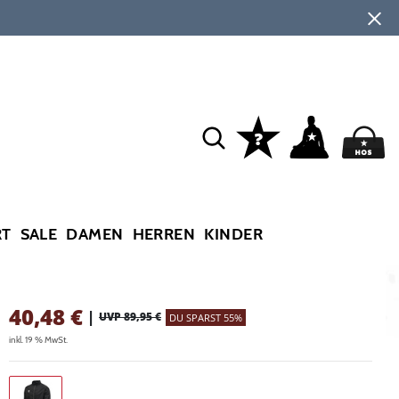
RT
SALE
DAMEN
HERREN
KINDER
40,48
€
|
UVP 89,95 €
DU SPARST 55%
inkl. 19 % MwSt.