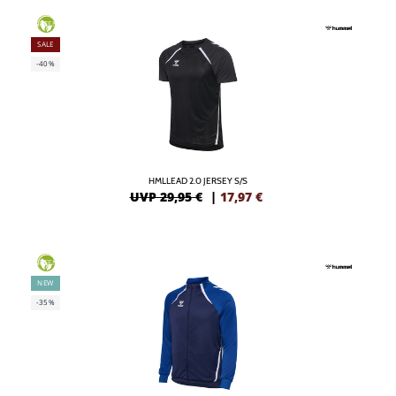
GREEN
SALE
-40%
HMLLEAD 2.0 JERSEY S/S
UVP 29,95 €
|
17,97
€
GREEN
NEW
-35%