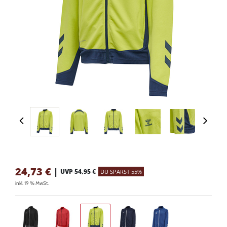
24,73
€
|
UVP 54,95 €
DU SPARST 55%
inkl. 19 % MwSt.