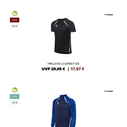
GREEN
SALE
-40%
HMLLEAD 2.0 JERSEY S/S
UVP 29,95 €
|
17,97
€
GREEN
NEW
-35%