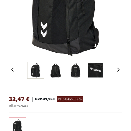
32,47
€
|
UVP 49,95 €
DU SPARST 35%
inkl. 19 % MwSt.