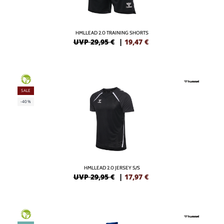
HMLLEAD 2.0 TRAINING SHORTS
UVP 29,95 €
|
19,47
€
GREEN
SALE
-40%
HMLLEAD 2.0 JERSEY S/S
UVP 29,95 €
|
17,97
€
GREEN