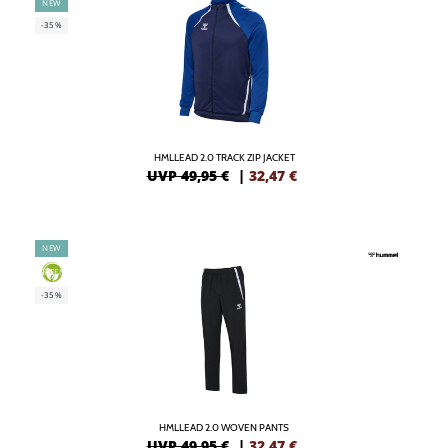
NEW
-35%
HMLLEAD 2.0 TRACK ZIP JACKET
UVP 49,95 €
|
32,47
€
NEW
GREEN
-35%
HMLLEAD 2.0 WOVEN PANTS
UVP 49,95 €
|
32,47
€