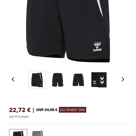
22,72
€
|
UVP 34,95 €
DU SPARST 35%
inkl. 19 % MwSt.