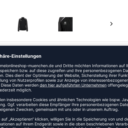
EECOOL®-Technologie für hohe Atmungsaktivität und
tigt und enthält eine Reißverschlusstasche für
g von Reibung und elastische Armbänder für eine