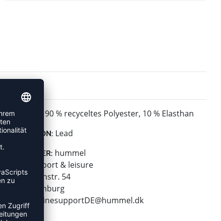
90 % recyceltes Polyester, 10 % Elasthan
MATERIAL:
Lead
KOLLEKTION:
hummel
HERSTELLER:
hummel sport & leisure
Leverkusenstr. 54
22761 Hamburg
E-Mail:
onlinesupportDE@hummel.dk