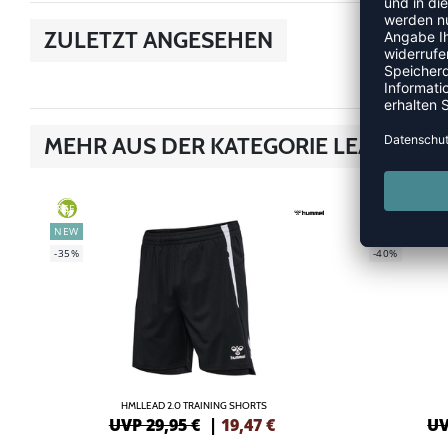
ZULETZT ANGESEHEN
MEHR AUS DER KATEGORIE LEAD 2.0
GREEN
GREEN
NEW
SALE
-35%
-40%
HMLLEAD 2.0 TRAINING SHORTS
UVP 29,95 €
|
19,47
€
UV