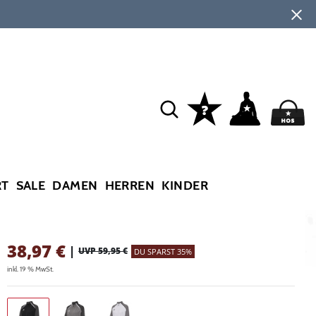
RT
SALE
DAMEN
HERREN
KINDER
38,97
€
|
UVP 59,95 €
DU SPARST 35%
inkl. 19 % MwSt.