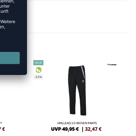
NEW
GREEN
-35%
ET
HMLLEAD 2.0 WOVEN PANTS
7
€
UVP 49,95 €
|
32,47
€