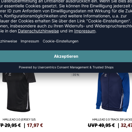
GREEN
NEW
-35%
HMLLEAD 2.0 JERSEY S/S
HMLLEAD 2.0 TRACK ZIP JACK
P 29,95 €
|
17,97
€
UVP 49,95 €
|
32,4