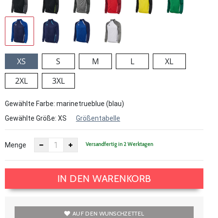
XS
S
M
L
XL
2XL
3XL
Gewählte Farbe: marinetrueblue (blau)
Gewählte Größe:
XS
Größentabelle
Versandfertig in 2 Werktagen
Menge
IN DEN WARENKORB
AUF DEN WUNSCHZETTEL