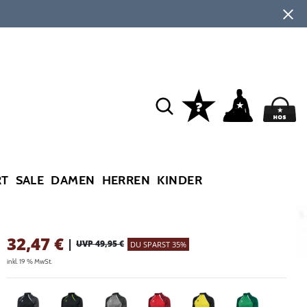
RT
SALE
DAMEN
HERREN
KINDER
32,47
€
|
UVP 49,95 €
DU SPARST 35%
inkl. 19 % MwSt.