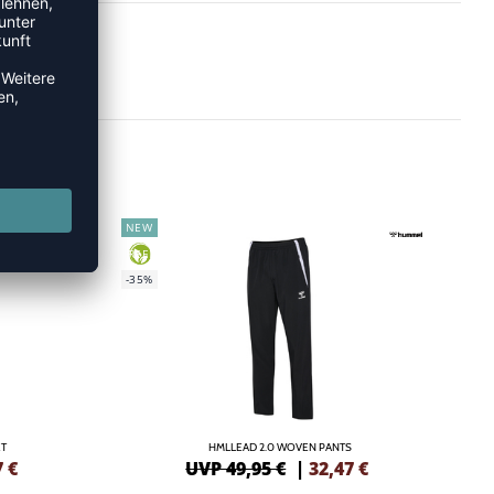
NEW
GREEN
-35%
ET
HMLLEAD 2.0 WOVEN PANTS
7
€
UVP 49,95 €
|
32,47
€