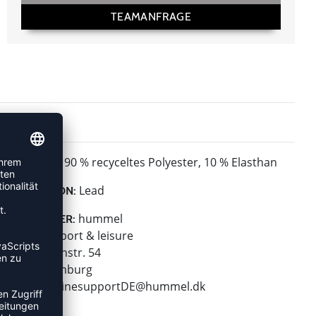
TEAMANFRAGE
90 % recyceltes Polyester, 10 % Elasthan
MATERIAL:
Lead
KOLLEKTION:
hummel
HERSTELLER:
hummel sport & leisure
Leverkusenstr. 54
22761 Hamburg
E-Mail:
onlinesupportDE@hummel.dk