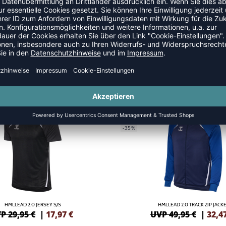
GREEN
NEW
-35%
HMLLEAD 2.0 JERSEY S/S
HMLLEAD 2.0 TRACK ZIP JACK
P 29,95 €
|
17,97
€
UVP 49,95 €
|
32,4