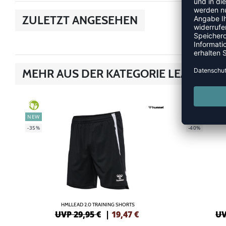
ZULETZT ANGESEHEN
MEHR AUS DER KATEGORIE LEAD 2.0
GREEN
GREEN
NEW
SALE
-35%
-40%
HMLLEAD 2.0 TRAINING SHORTS
UVP 29,95 €
|
19,47
€
UV