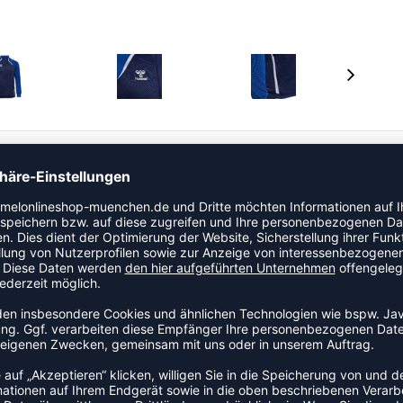
L-Technologie für hohe Atmungsaktivität und schnelles
et und umfasst einen durchgehenden Frontreißverschluss,
und Rippbündchen an den Handgelenken für eine enge
mmel-Logo auf der Brust vervollständigen den Look.