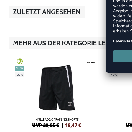
ZULETZT ANGESEHEN
MEHR AUS DER KATEGORIE LEAD 2.0
GREEN
GREEN
NEW
SALE
-35%
-40%
HMLLEAD 2.0 TRAINING SHORTS
UVP 29,95 €
|
19,47
€
UV