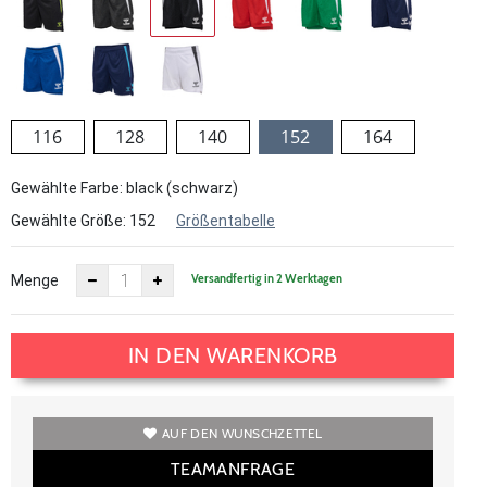
116
128
140
152
164
Gewählte Farbe: black (schwarz)
Gewählte Größe:
152
Größentabelle
Versandfertig in 2 Werktagen
Menge
IN DEN WARENKORB
AUF DEN WUNSCHZETTEL
TEAMANFRAGE