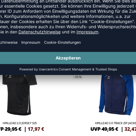
GREEN
NEW
-35%
HMLLEAD 2.0 JERSEY S/S
HMLLEAD 2.0 TRACK ZIP JACK
P 29,95 €
|
17,97
€
UVP 49,95 €
|
32,4