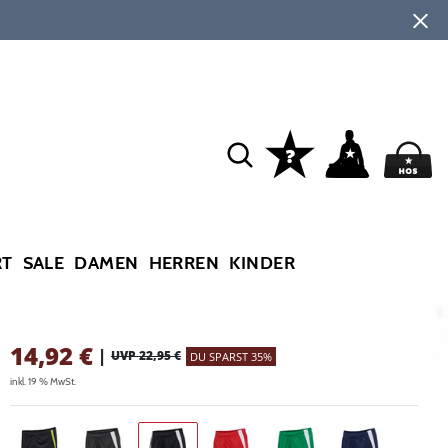
RT
SALE
DAMEN
HERREN
KINDER
14,92
€
|
UVP 22,95 €
DU SPARST 35%
inkl. 19 % MwSt.