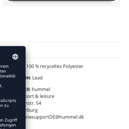
100 % recyceltes Polyester
MATERIAL:
Lead
KOLLEKTION:
hummel
HERSTELLER:
hummel sport & leisure
Leverkusenstr. 54
22761 Hamburg
E-Mail:
onlinesupportDE@hummel.dk