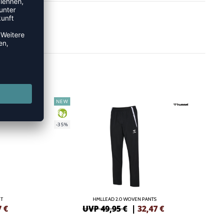
NEW
GREEN
-35%
ET
HMLLEAD 2.0 WOVEN PANTS
7
€
UVP 49,95 €
|
32,47
€