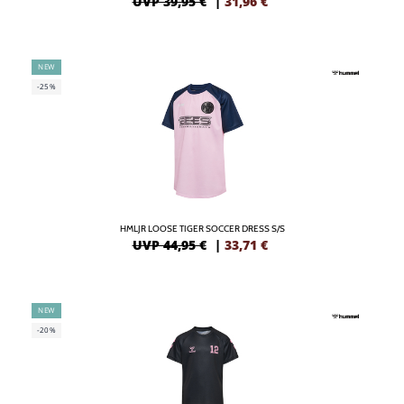
UVP 39,95 €
|
31,96
€
NEW
-25%
HMLJR LOOSE TIGER SOCCER DRESS S/S
UVP 44,95 €
|
33,71
€
NEW
-20%