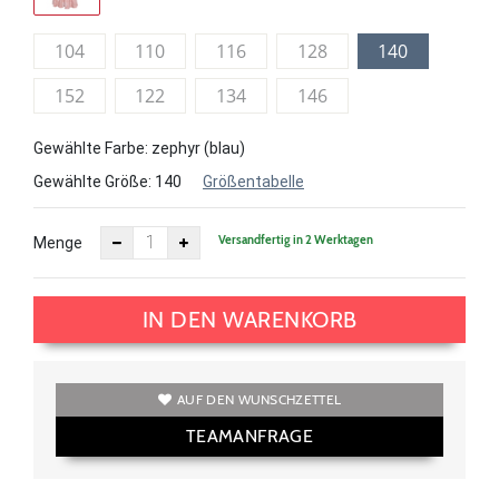
104
110
116
128
140
152
122
134
146
Gewählte Farbe: zephyr (blau)
Gewählte Größe:
140
Größentabelle
Versandfertig in 2 Werktagen
Menge
IN DEN WARENKORB
AUF DEN WUNSCHZETTEL
TEAMANFRAGE