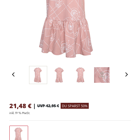
21,48
€
|
UVP 42,95 €
DU SPARST 50%
inkl. 19 % MwSt.