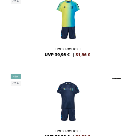
-20%
HMLSHIMMER SET
UVP 39,95 €
|
31,96
€
NEW
-20%
HMLSHIMMER SET