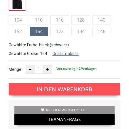
104
110
116
128
140
152
164
122
134
146
Gewählte Farbe: black (schwarz)
Gewählte Größe:
164
Größentabelle
Versandfertig in 2 Werktagen
Menge
IN DEN WARENKORB
AUF DEN WUNSCHZETTEL
TEAMANFRAGE