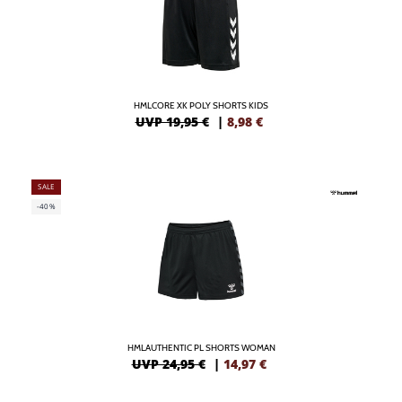
HMLCORE XK POLY SHORTS KIDS
UVP 19,95 €
|
8,98
€
SALE
-40%
HMLAUTHENTIC PL SHORTS WOMAN
UVP 24,95 €
|
14,97
€