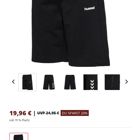
19,96
€
|
UVP 24,95 €
DU SPARST 20%
inkl. 19 % MwSt.