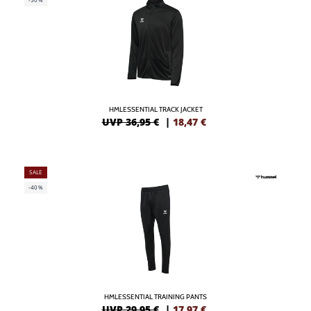
HMLESSENTIAL TRACK JACKET
UVP 36,95 €
|
18,47
€
SALE
-40%
HMLESSENTIAL TRAINING PANTS
UVP 29,95 €
|
17,97
€