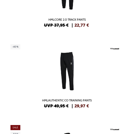
HMLCORE 2.0 TRACK PANTS
UVP 37,95 €
|
22,77
€
-40%
HMLAUTHENTIC CO TRAINING PANTS
UVP 49,95 €
|
29,97
€
SALE
-50%