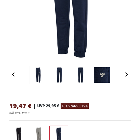
19,47
€
|
UVP 29,95 €
DU SPARST 35%
inkl. 19 % MwSt.