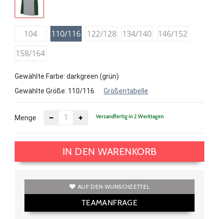
104
110/116
122/128
134/140
146/152
158/164
Gewählte Farbe: darkgreen (grün)
Gewählte Größe:
110/116
Größentabelle
Versandfertig in 2 Werktagen
Menge
IN DEN WARENKORB
AUF DEN WUNSCHZETTEL
TEAMANFRAGE