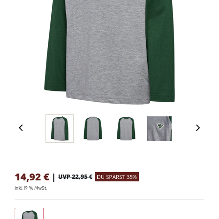
14,92
€
|
UVP 22,95 €
DU SPARST 35%
inkl. 19 % MwSt.