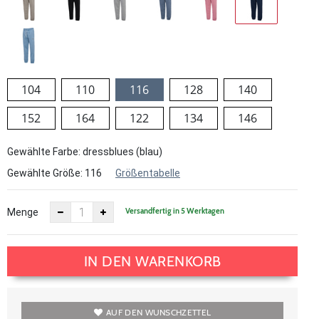
104
110
116
128
140
152
164
122
134
146
Gewählte Farbe: dressblues (blau)
Gewählte Größe:
116
Größentabelle
Versandfertig in 5 Werktagen
Menge
IN DEN WARENKORB
AUF DEN WUNSCHZETTEL