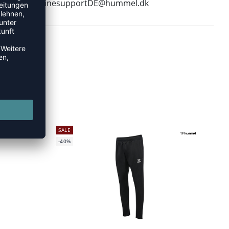
E-Mail:
onlinesupportDE@hummel.dk
SALE
-40%