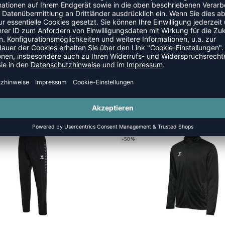
SANZÜGE
SALE
-50%