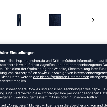
s einem weichen Sweatstoff aus Bio-Baumwolle und
aren Bund mit Kordelzug, elastische Bündchen,
am Bein.