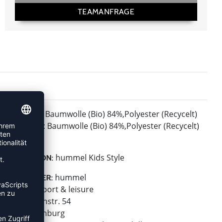
TEAMANFRAGE
Baumwolle (Bio) 84%,Polyester (Recycelt)
MATERIAL:
16%, Total: Baumwolle (Bio) 84%,Polyester (Recycelt)
16%
hummel Kids Style
KOLLEKTION:
hummel
HERSTELLER:
hummel sport & leisure
Leverkusenstr. 54
22761 Hamburg