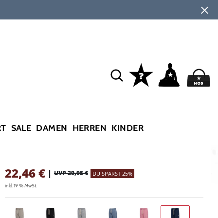
RT
SALE
DAMEN
HERREN
KINDER
22,46
€
|
UVP 29,95 €
DU SPARST 25%
inkl. 19 % MwSt.