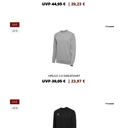
UVP 44,95 €
|
20,23
€
SALE
-40%
HMLGO 2.0 SWEATSHIRT
UVP 39,95 €
|
23,97
€
SALE
-40%