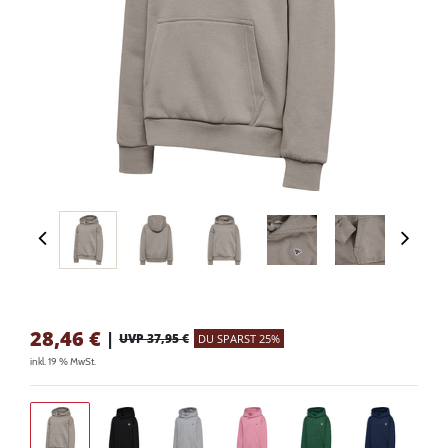
28,46
€
|
UVP 37,95 €
DU SPARST 25%
inkl. 19 % MwSt.