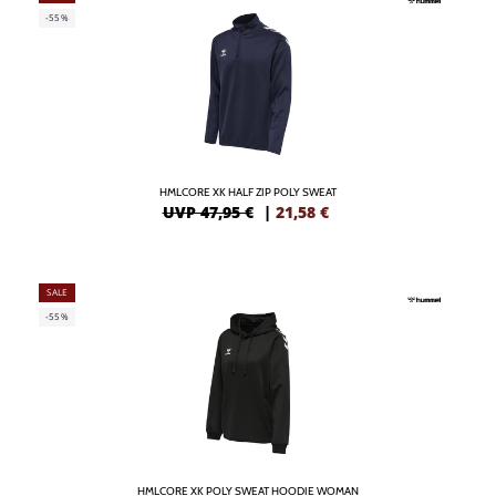
-55%
HMLCORE XK HALF ZIP POLY SWEAT
UVP 47,95 €
|
21,58
€
SALE
-55%
HMLCORE XK POLY SWEAT HOODIE WOMAN