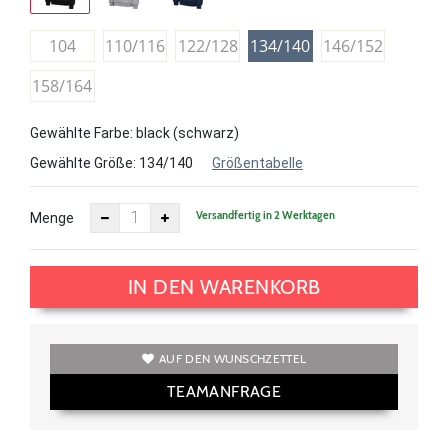
104
110/116
122/128
134/140
146/152
158/164
Gewählte Farbe: black (schwarz)
Gewählte Größe:
134/140
Größentabelle
Versandfertig in 2 Werktagen
Menge
IN DEN WARENKORB
AUF DEN WUNSCHZETTEL
TEAMANFRAGE