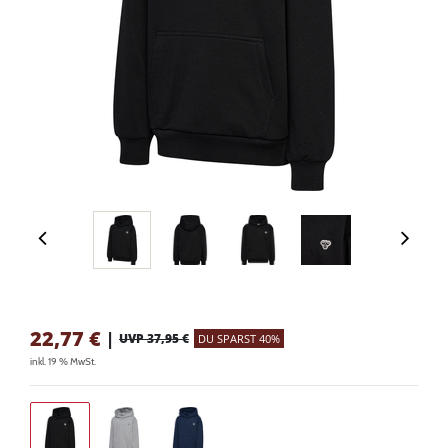
22,77
€
|
UVP 37,95 €
DU SPARST 40%
inkl. 19 % MwSt.