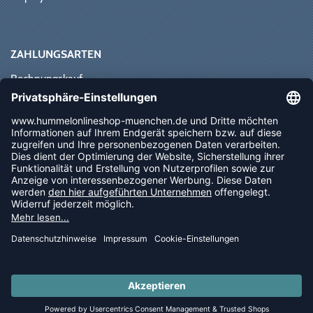
ZAHLUNGSARTEN
Rechnungskauf
Paypal
Kreditkarte
Vorkasse
Sofortüberweisung
NEWSLETTER
FOLLOW US
© 2026 Ballsportdirekt.de GmbH und Co. KG
LAST PIECES: Bekleidung - Spare bis zu 65%