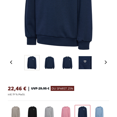
22,46
€
|
UVP 29,95 €
DU SPARST 25%
inkl. 19 % MwSt.