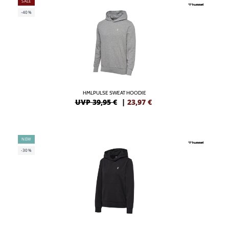
SALE
-40%
HMLPULSE SWEAT HOODIE
UVP 39,95 €
|
23,97
€
NEW
-30%