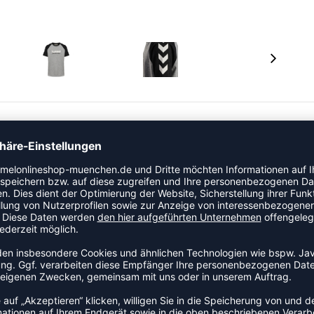
m Jersey mit Bio-Baumwolle gefertigt. Es zeigt gedruckte
el Sportswear-Logo auf der Brust.