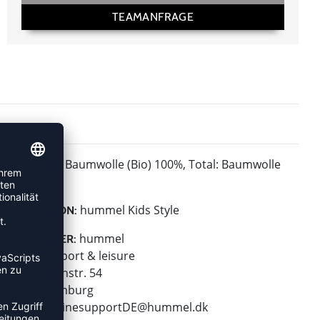
TEAMANFRAGE
Baumwolle (Bio) 100%, Total: Baumwolle
MATERIAL:
(Bio) 100%
hummel Kids Style
KOLLEKTION:
hummel
HERSTELLER:
hummel sport & leisure
Leverkusenstr. 54
22761 Hamburg
E-Mail:
onlinesupportDE@hummel.dk