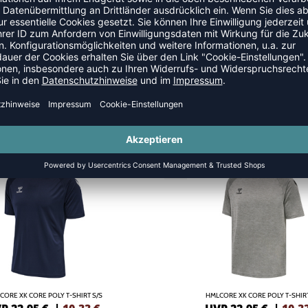
SALE
-55%
CORE XK CORE POLY T-SHIRT S/S
HMLCORE XK CORE POLY T-SHIRT