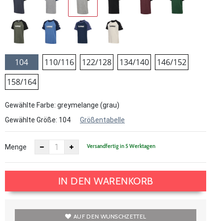
104
110/116
122/128
134/140
146/152
158/164
Gewählte Farbe: greymelange (grau)
Gewählte Größe:
104
Größentabelle
Versandfertig in 5 Werktagen
Menge
IN DEN WARENKORB
AUF DEN WUNSCHZETTEL