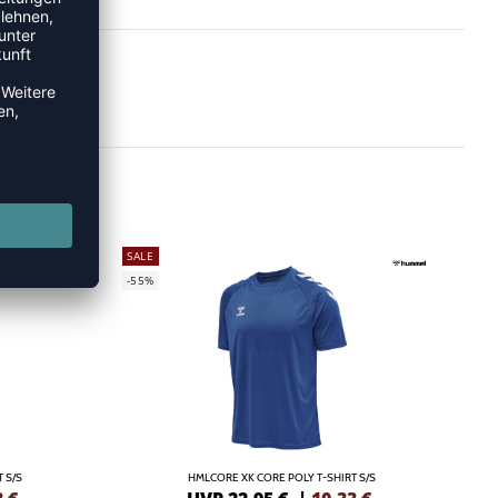
SALE
-55%
 S/S
HMLCORE XK CORE POLY T-SHIRT S/S