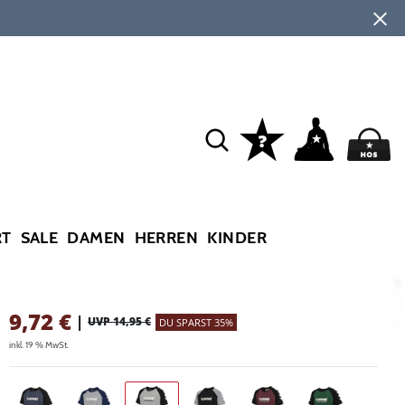
RT
SALE
DAMEN
HERREN
KINDER
9,72
€
|
UVP 14,95 €
DU SPARST 35%
inkl. 19 % MwSt.