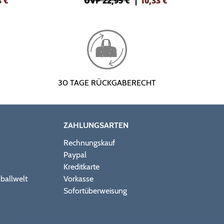
3
€
UVP 22,95 €
|
10,33
€
30 TAGE RÜCKGABERECHT
ZAHLUNGSARTEN
Rechnungskauf
Paypal
Kreditkarte
ballwelt
Vorkasse
Sofortüberweisung