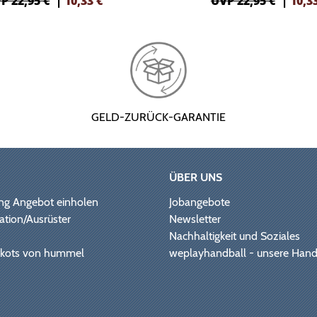
P 22,95 €
|
10,33
€
UVP 22,95 €
|
10,3
GELD-ZURÜCK-GARANTIE
ÜBER UNS
ng Angebot einholen
Jobangebote
ation/Ausrüster
Newsletter
Nachhaltigkeit und Soziales
Trikots von hummel
weplayhandball - unsere Hand