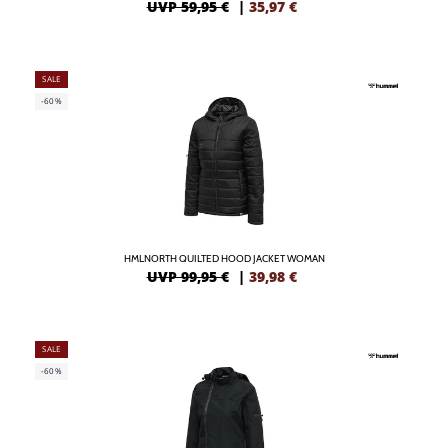
UVP 59,95 €
|
35,97
€
SALE
-60%
HMLNORTH QUILTED HOOD JACKET WOMAN
UVP 99,95 €
|
39,98
€
SALE
-60%