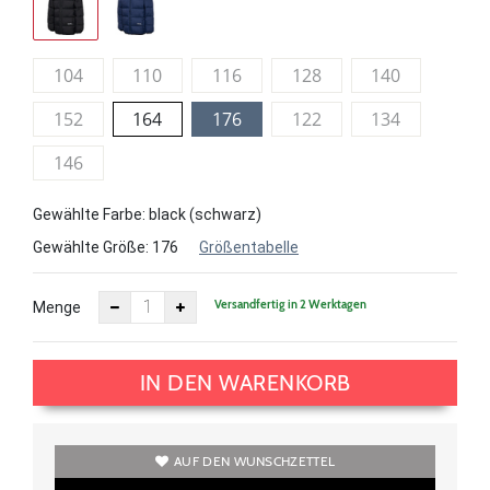
104
110
116
128
140
152
164
176
122
134
146
Gewählte Farbe: black (schwarz)
Gewählte Größe:
176
Größentabelle
Versandfertig in 2 Werktagen
Menge
IN DEN WARENKORB
AUF DEN WUNSCHZETTEL