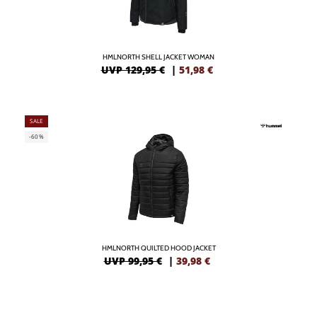
HMLNORTH SHELL JACKET WOMAN
UVP 129,95 €
|
51,98
€
SALE
-60%
HMLNORTH QUILTED HOOD JACKET
UVP 99,95 €
|
39,98
€