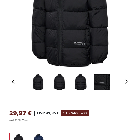
29,97
€
|
UVP 49,95 €
DU SPARST 40%
inkl. 19 % MwSt.