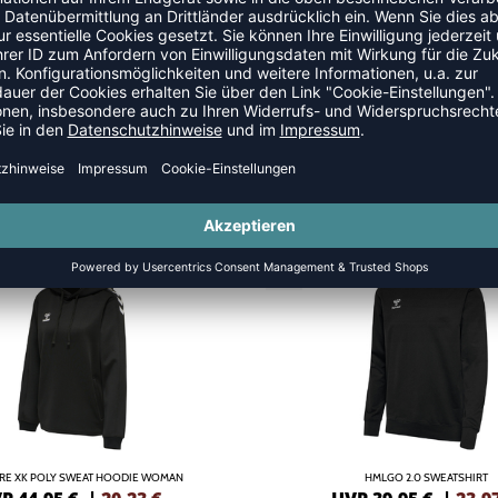
HOODIES
SALE
-40%
RE XK POLY SWEAT HOODIE WOMAN
HMLGO 2.0 SWEATSHIRT