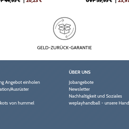
P 44,95 €
|
20,23
€
UVP 39,95 €
|
23,9
GELD-ZURÜCK-GARANTIE
ÜBER UNS
ng Angebot einholen
Jobangebote
ation/Ausrüster
Newsletter
Nachhaltigkeit und Soziales
Trikots von hummel
weplayhandball - unsere Hand