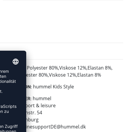
Polyester 80%,Viskose 12%,Elastan 8%,
MATERIAL:
Total: Polyester 80%,Viskose 12%,Elastan 8%
hummel Kids Style
KOLLEKTION:
hummel
HERSTELLER:
hummel sport & leisure
Leverkusenstr. 54
22761 Hamburg
E-Mail:
onlinesupportDE@hummel.dk