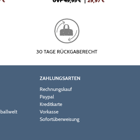
7
€
UVP 49,95 €
|
29,97
€
30 TAGE RÜCKGABERECHT
ZAHLUNGSARTEN
Rechnungskauf
Paypal
Kreditkarte
ballwelt
Vorkasse
Sofortüberweisung