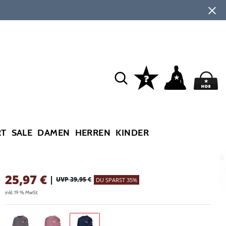
RT
SALE
DAMEN
HERREN
KINDER
25,97
€
|
UVP 39,95 €
DU SPARST 35%
inkl. 19 % MwSt.