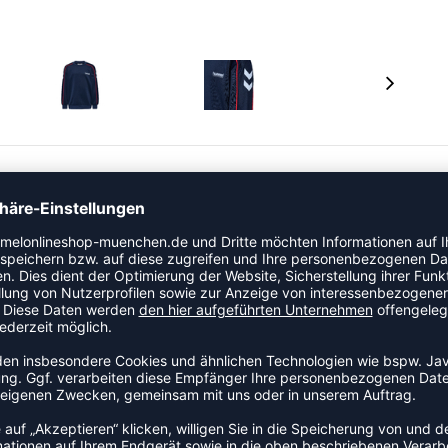
t und Stil. Aus Interlock-Material mit weichem Griff
auch bequem. Das klassische hummel-Design mit
eitlosen Look, ideal für Schule und Freizeit.