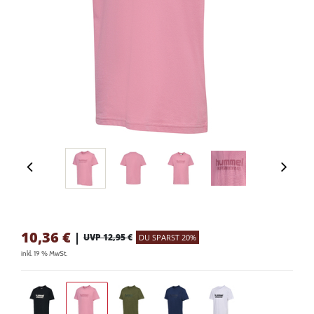
10,36
€
|
UVP 12,95 €
DU SPARST 20%
inkl. 19 % MwSt.