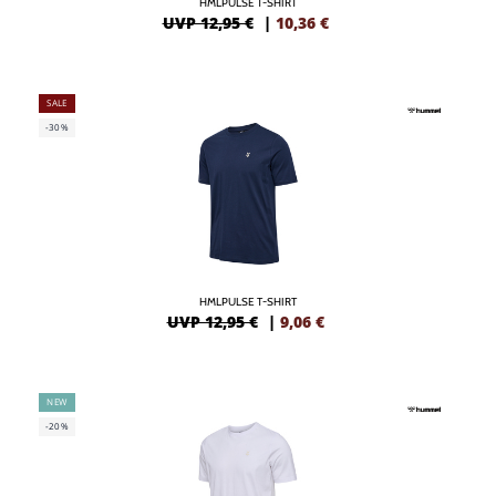
HMLPULSE T-SHIRT
UVP 12,95 €
|
10,36
€
SALE
-30%
HMLPULSE T-SHIRT
UVP 12,95 €
|
9,06
€
NEW
-20%