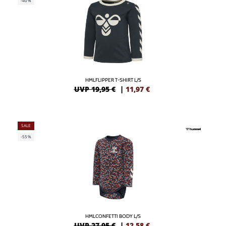
-40%
HMLFLIPPER T-SHIRT L/S
UVP 19,95 €
|
11,97
€
SALE
-55%
HMLCONFETTI BODY L/S
UVP 27,95 €
|
12,58
€