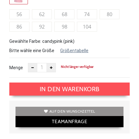
56
62
68
74
80
86
92
98
104
Gewählte Farbe: candypink (pink)
Bitte wähle eine Größe
Größentabelle
Nicht länger verfügbar
Menge
IN DEN WARENKORB
AUF DEN WUNSCHZETTEL
TEAMANFRAGE