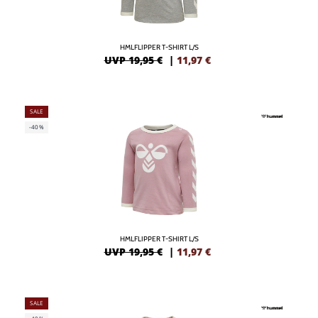
HMLFLIPPER T-SHIRT L/S
UVP 19,95 €
|
11,97
€
SALE
-40%
HMLFLIPPER T-SHIRT L/S
UVP 19,95 €
|
11,97
€
SALE