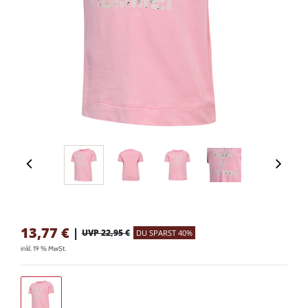
13,77
€
|
UVP 22,95 €
DU SPARST 40%
inkl. 19 % MwSt.