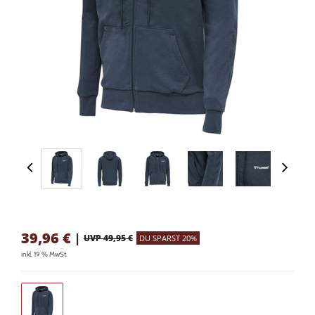
39,96
€
|
UVP 49,95 €
DU SPARST 20%
inkl. 19 % MwSt.