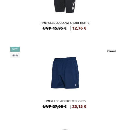
HMLPULSE LOGO MW SHORT TIGHTS
UVP 15,95 €
|
12,76
€
NEW
-10%
HMLPULSE WORKOUT SHORTS
UVP 27,95 €
|
25,15
€