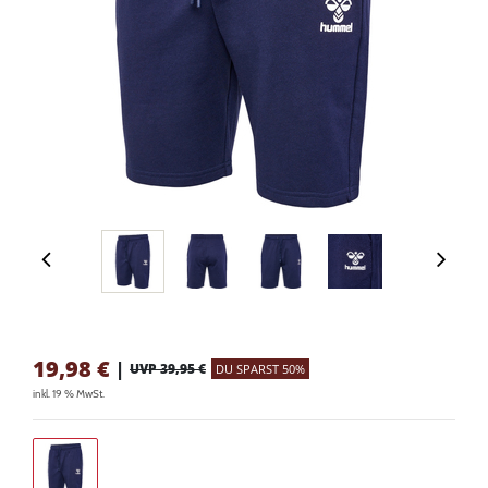
19,98
€
|
UVP 39,95 €
DU SPARST 50%
inkl. 19 % MwSt.