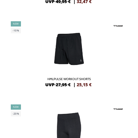
UVP 49,95 €
|
32,47
€
NEW
-10%
HMLPULSE WORKOUT SHORTS
UVP 27,95 €
|
25,15
€
NEW
-20%