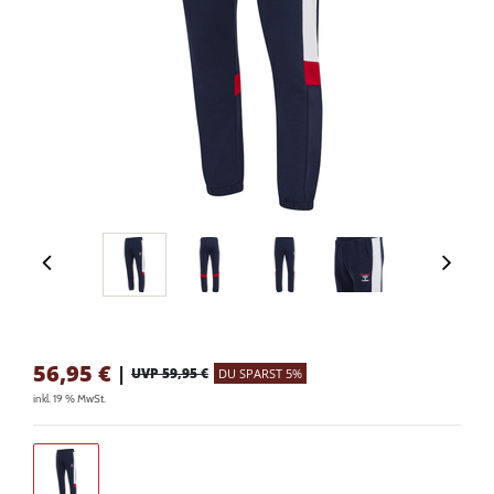
56,95
€
|
UVP 59,95 €
DU SPARST 5%
inkl. 19 % MwSt.