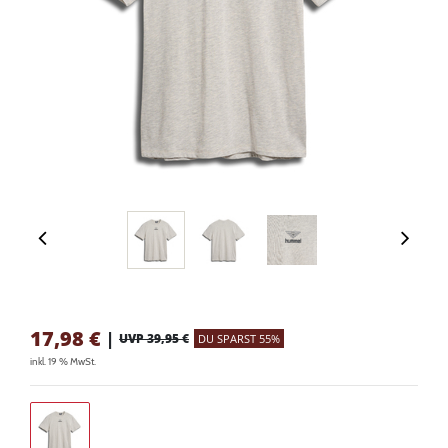
17,98
€
|
UVP 39,95 €
DU SPARST 55%
inkl. 19 % MwSt.