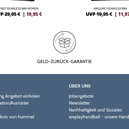
FIRST SEAMLESS BRA WOMEN
HMLJUNO SEAMLESS BRA
P 29,95 €
|
19,95
€
UVP 19,95 €
|
11,9
GELD-ZURÜCK-GARANTIE
ÜBER UNS
ng Angebot einholen
Jobangebote
ation/Ausrüster
Newsletter
Nachhaltigkeit und Soziales
Trikots von hummel
weplayhandball - unsere Hand