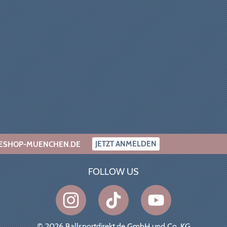
JETZT ANMELDEN
INESHOP-MUENCHEN.DE
FOLLOW US
© 2026 Ballsportdirekt.de GmbH und Co. KG