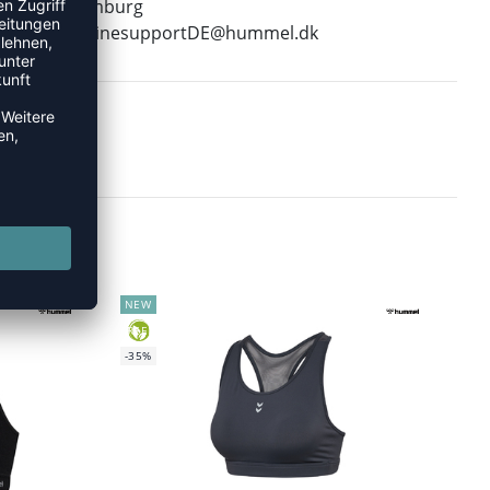
22761 Hamburg
E-Mail:
onlinesupportDE@hummel.dk
NEW
GREEN
-35%