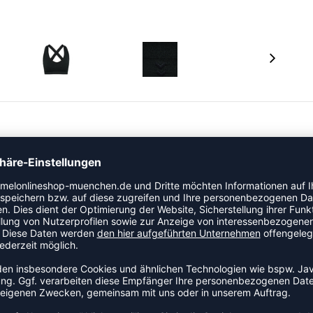
ichtem, weichem und dehnbarem, nahtlosem Material
inger Belastung. Eingebaute Belüftungszonen verbessern
rende Material dafür sorgt, dass Sie trocken und
bare Polsterung für mehr Abdeckung und zusätzliches
überkreuzten Trägern ausgestattet und verfügt über
r hohe Atmungsaktivität und schnelles Trocknen.