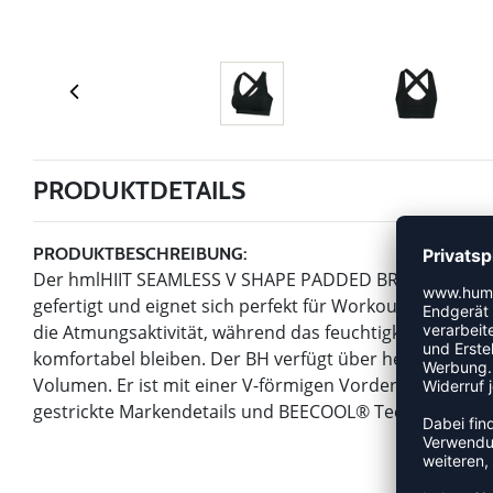
PRODUKTDETAILS
PRODUKTBESCHREIBUNG:
Der hmlHIIT SEAMLESS V SHAPE PADDED BRA ist aus le
gefertigt und eignet sich perfekt für Workouts mit ger
die Atmungsaktivität, während das feuchtigkeitsregulie
komfortabel bleiben. Der BH verfügt über herausnehm
Volumen. Er ist mit einer V-förmigen Vorderseite und 
gestrickte Markendetails und BEECOOL® Technologie fü