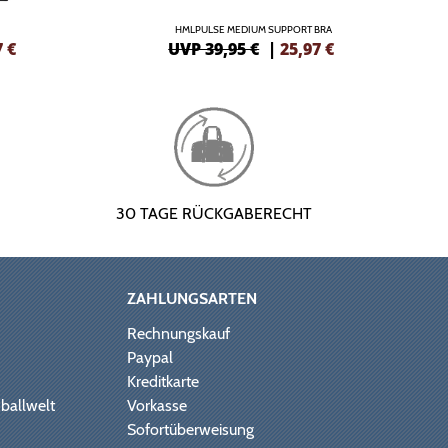
HMLPULSE MEDIUM SUPPORT BRA
7
€
UVP 39,95 €
|
25,97
€
30 TAGE RÜCKGABERECHT
ZAHLUNGSARTEN
Rechnungskauf
Paypal
Kreditkarte
ballwelt
Vorkasse
Sofortüberweisung