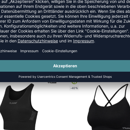
SCHE
GREEN
-40%