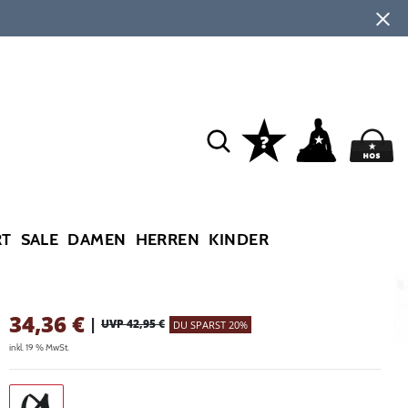
RT
SALE
DAMEN
HERREN
KINDER
34,36
€
|
UVP 42,95 €
DU SPARST 20%
inkl. 19 % MwSt.