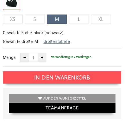
XS
S
M
L
XL
Gewählte Farbe: black (schwarz)
Gewählte Größe:
M
Größentabelle
Versandfertig in 2 Werktagen
Menge
IN DEN WARENKORB
AUF DEN WUNSCHZETTEL
TEAMANFRAGE