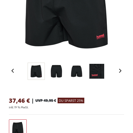
37,46
€
|
UVP 49,95 €
DU SPARST 25%
inkl. 19 % MwSt.