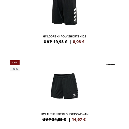
HMLCORE XK POLY SHORTS KIDS
UVP 19,95 €
|
8,98
€
SALE
-40%
HMLAUTHENTIC PL SHORTS WOMAN
UVP 24,95 €
|
14,97
€