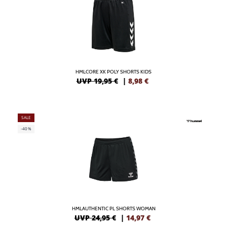
HMLCORE XK POLY SHORTS KIDS
UVP 19,95 €
|
8,98
€
SALE
-40%
HMLAUTHENTIC PL SHORTS WOMAN
UVP 24,95 €
|
14,97
€