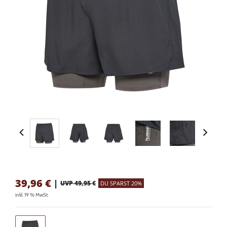
39,96
€
|
UVP 49,95 €
DU SPARST 20%
inkl. 19 % MwSt.