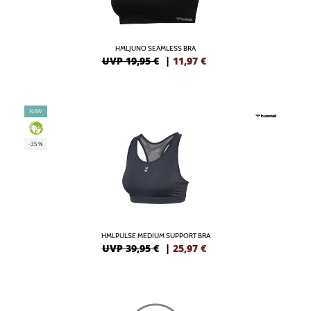
HMLJUNO SEAMLESS BRA
UVP 19,95 €
|
11,97
€
NEW
GREEN
-35%
HMLPULSE MEDIUM SUPPORT BRA
UVP 39,95 €
|
25,97
€