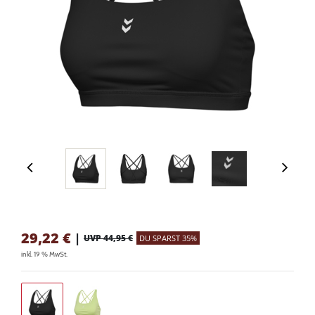
29,22
€
|
UVP 44,95 €
DU SPARST 35%
inkl. 19 % MwSt.