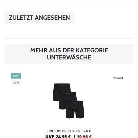
ZULETZT ANGESEHEN
MEHR AUS DER KATEGORIE
UNTERWÄSCHE
NEW
-20%
HMLCOMFORT BOXERS 3-PACK
UVP 24,95 €
|
19,96
€