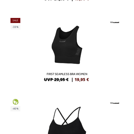
SALE
-33%
FIRST SEAMLESS BRA WOMEN
UVP 29,95 €
|
19,95
€
GREEN
-40%