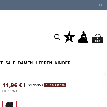
RT
SALE
DAMEN
HERREN
KINDER
11,96
€
|
UVP 15,95 €
DU SPARST 25%
inkl. 19 % MwSt.