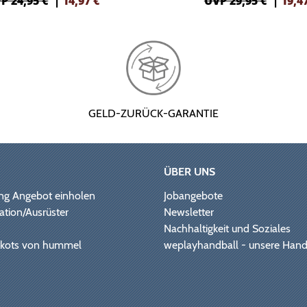
P 24,95 €
|
14,97
€
UVP 29,95 €
|
19,4
GELD-ZURÜCK-GARANTIE
ÜBER UNS
ng Angebot einholen
Jobangebote
ation/Ausrüster
Newsletter
Nachhaltigkeit und Soziales
Trikots von hummel
weplayhandball - unsere Hand