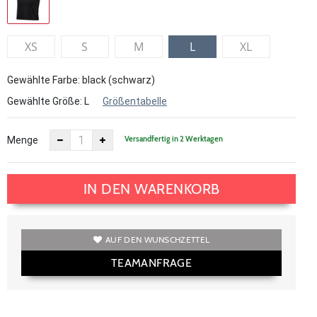
XS
S
M
L
XL
Gewählte Farbe: black (schwarz)
Gewählte Größe:
L
Größentabelle
Versandfertig in 2 Werktagen
Menge
IN DEN WARENKORB
AUF DEN WUNSCHZETTEL
TEAMANFRAGE