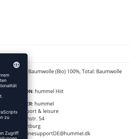
Baumwolle (Bio) 100%, Total: Baumwolle
MATERIAL:
(Bio) 100%
hummel Hiit
KOLLEKTION:
hummel
HERSTELLER:
hummel sport & leisure
Leverkusenstr. 54
22761 Hamburg
E-Mail:
onlinesupportDE@hummel.dk