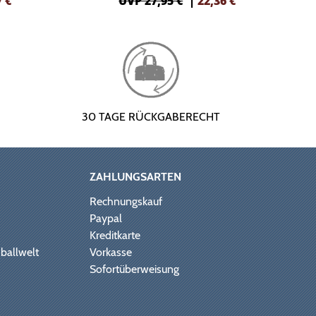
7
€
UVP 27,95 €
|
22,36
€
30 TAGE RÜCKGABERECHT
ZAHLUNGSARTEN
Rechnungskauf
Paypal
Kreditkarte
ballwelt
Vorkasse
Sofortüberweisung