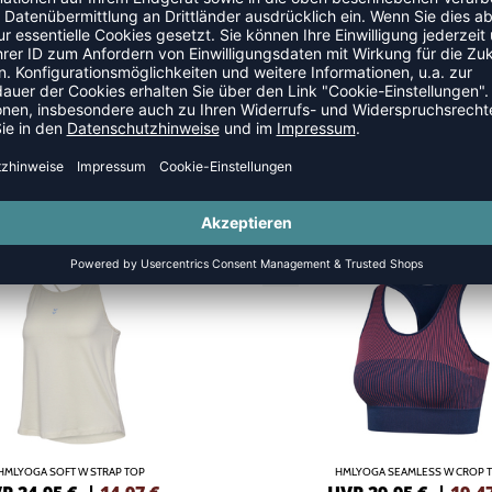
S
SALE
-35%
HMLYOGA SOFT W STRAP TOP
HMLYOGA SEAMLESS W CROP 