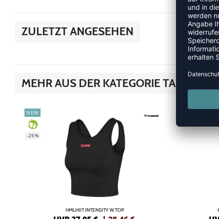
ZULETZT ANGESEHEN
MEHR AUS DER KATEGORIE TANK-TOP
NEW
NEW
-40%
GREEN
-25%
HMLHIIT INTENSITY W TOP