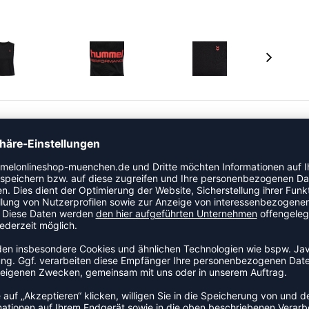
d Komfort für Ihr Training. Der leichte Jersey-Stoff
fühl, während der Cropped-Schnitt für einen modernen
nnte Tage.