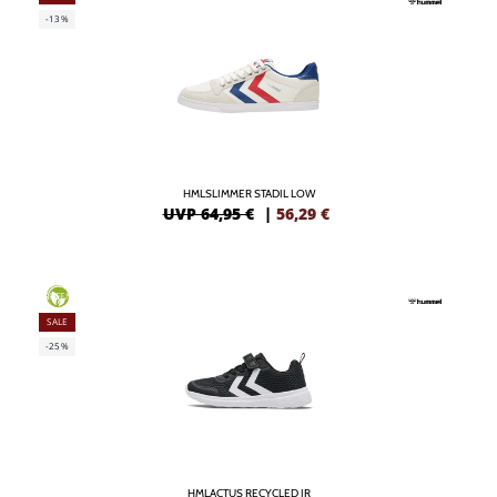
-13%
HMLSLIMMER STADIL LOW
UVP 64,95 €
|
56,29
€
GREEN
SALE
-25%
HMLACTUS RECYCLED JR