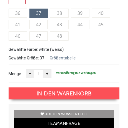
36
37
38
39
40
41
42
43
44
45
46
47
48
Gewählte Farbe: white (weiss)
Gewählte Größe:
37
Größentabelle
Versandfertig in 2 Werktagen
Menge
IN DEN WARENKORB
AUF DEN WUNSCHZETTEL
TEAMANFRAGE