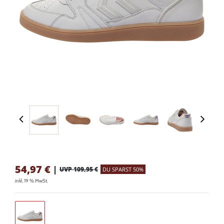
54,97
€
|
UVP 109,95 €
DU SPARST 50%
inkl. 19 % MwSt.