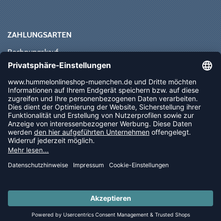
ZAHLUNGSARTEN
Rechnungskauf
Paypal
Kreditkarte
Vorkasse
Sofortüberweisung
NEWSLETTER
FOLLOW US
© 2026 Ballsportdirekt.de GmbH und Co. KG
LAST PIECES: Bekleidung - Spare bis zu 65%