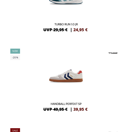
TURBO RUN 1.0 JR
UVP 29,95 €
|
24,95
€
NEW
-20%
HANDBALL PERFEKT SP
UVP 49,95 €
|
39,95
€
SALE