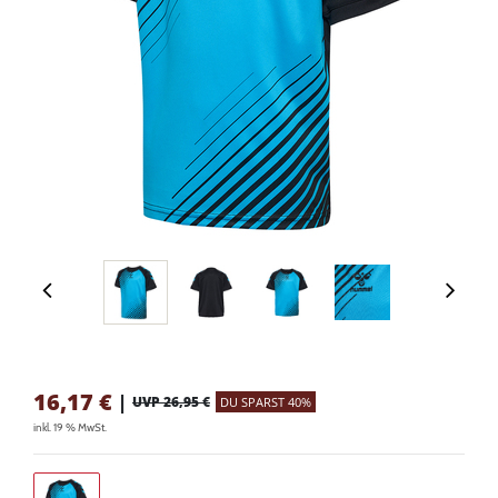
16,17
€
|
UVP 26,95 €
DU SPARST 40%
inkl. 19 % MwSt.