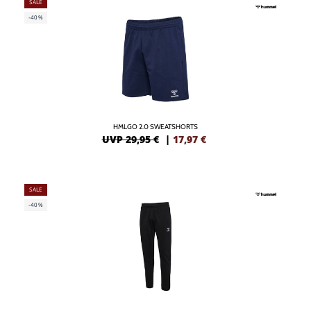
SALE
-40%
HMLGO 2.0 SWEATSHORTS
UVP 29,95 €
|
17,97
€
SALE
-40%