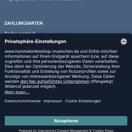
ZAHLUNGSARTEN
Rechnungskauf
Paypal
Kreditkarte
Vorkasse
Sofortüberweisung
NEWSLETTER
FOLLOW US
© 2026 Ballsportdirekt.de GmbH und Co. KG
LAST PIECES: Bekleidung - Spare bis zu 65%