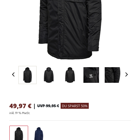
49,97
€
|
UVP 99,95 €
DU SPARST 50%
inkl. 19 % MwSt.