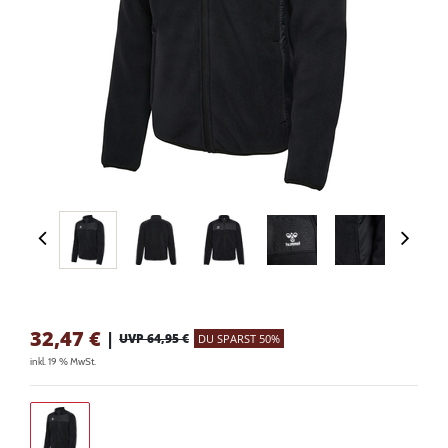
32,47
€
|
UVP 64,95 €
DU SPARST 50%
inkl. 19 % MwSt.