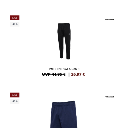
SALE
-40%
HMLGO 2.0 SWEATPANTS
UVP 44,95 €
|
26,97
€
SALE
-40%