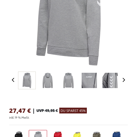
27,47
€
|
UVP 49,95 €
DU SPARST 45%
inkl. 19 % MwSt.