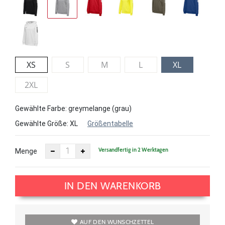
XS
S
M
L
XL
2XL
Gewählte Farbe: greymelange (grau)
Gewählte Größe:
XL
Größentabelle
Versandfertig in 2 Werktagen
Menge
IN DEN WARENKORB
AUF DEN WUNSCHZETTEL