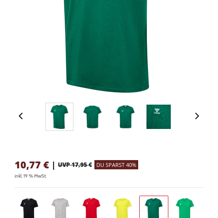
10,77
€
|
UVP 17,95 €
DU SPARST 40%
inkl. 19 % MwSt.