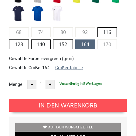
68
74
80
92
116
128
140
152
164
170
Gewählte Farbe: evergreen (grün)
Gewählte Größe:
164
Größentabelle
Versandfertig in 5 Werktagen
Menge
IN DEN WARENKORB
AUF DEN WUNSCHZETTEL