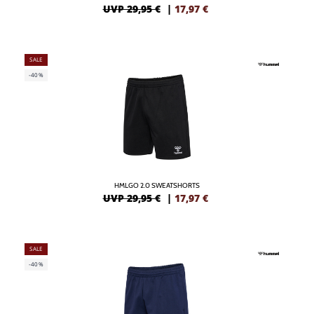
UVP 29,95 €
|
17,97
€
SALE
-40%
HMLGO 2.0 SWEATSHORTS
UVP 29,95 €
|
17,97
€
SALE
-40%