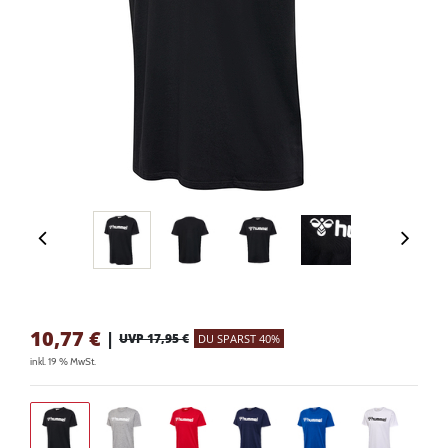
10,77
€
|
UVP 17,95 €
DU SPARST 40%
inkl. 19 % MwSt.