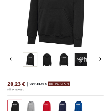
20,23
€
|
UVP 44,95 €
DU SPARST 55%
inkl. 19 % MwSt.