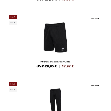
SALE
-40%
HMLGO 2.0 SWEATSHORTS
UVP 29,95 €
|
17,97
€
SALE
-40%