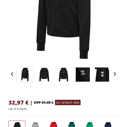
32,97
€
|
UVP 54,95 €
DU SPARST 40%
inkl. 19 % MwSt.