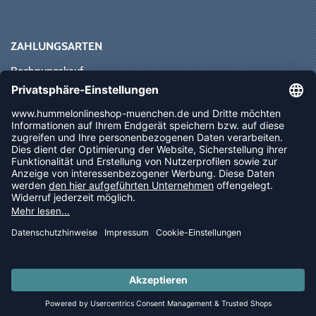
ZAHLUNGSARTEN
Rechnungskauf
Paypal
Kreditkarte
Vorkasse
Sofortüberweisung
NEWSLETTER
FOLLOW US
© 2026 Ballsportdirekt.de GmbH und Co. KG
LAST PIECES: Bekleidung - Spare bis zu 65%