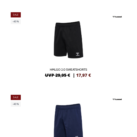
SALE
-40%
HMLGO 2.0 SWEATSHORTS
UVP 29,95 €
|
17,97
€
SALE
-40%