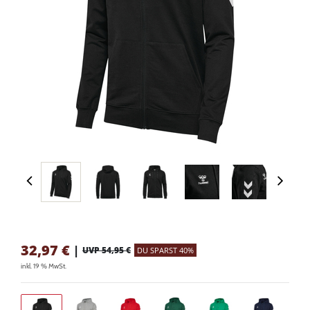
32,97
€
|
UVP 54,95 €
DU SPARST 40%
inkl. 19 % MwSt.