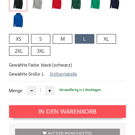
XS
S
M
L
XL
2XL
3XL
Gewählte Farbe: black (schwarz)
Gewählte Größe:
L
Größentabelle
Versandfertig in 2 Werktagen
Menge
IN DEN WARENKORB
AUF DEN WUNSCHZETTEL