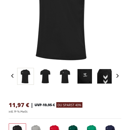
11,97
€
|
UVP 19,95 €
DU SPARST 40%
inkl. 19 % MwSt.