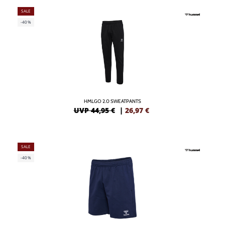
SALE
-40%
HMLGO 2.0 SWEATPANTS
UVP 44,95 €
|
26,97
€
SALE
-40%