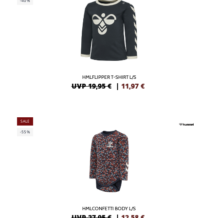
-40%
HMLFLIPPER T-SHIRT L/S
UVP 19,95 €
|
11,97
€
SALE
-55%
HMLCONFETTI BODY L/S
UVP 27,95 €
|
12,58
€