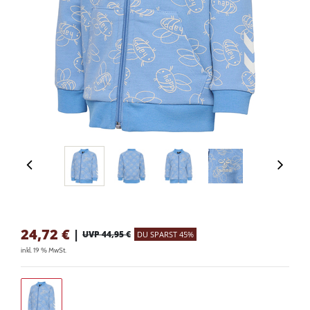
24,72
€
|
UVP 44,95 €
DU SPARST 45%
inkl. 19 % MwSt.