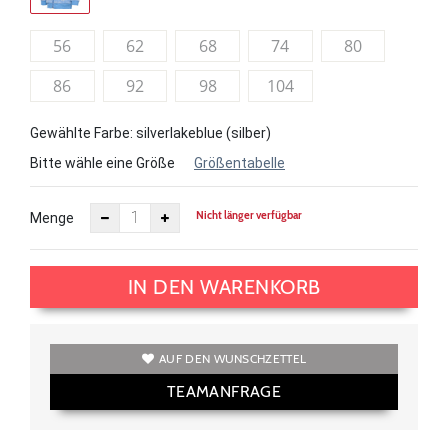
56
62
68
74
80
86
92
98
104
Gewählte Farbe: silverlakeblue (silber)
Bitte wähle eine Größe
Größentabelle
Nicht länger verfügbar
Menge
IN DEN WARENKORB
AUF DEN WUNSCHZETTEL
TEAMANFRAGE