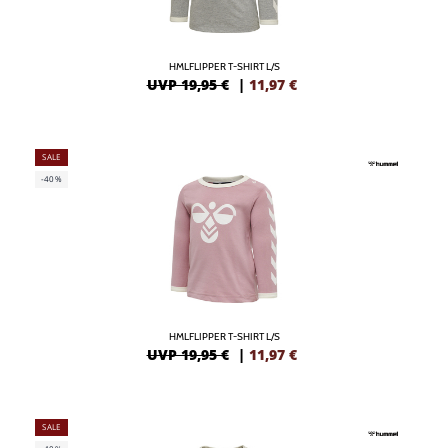
HMLFLIPPER T-SHIRT L/S
UVP 19,95 €
|
11,97
€
SALE
-40%
HMLFLIPPER T-SHIRT L/S
UVP 19,95 €
|
11,97
€
SALE